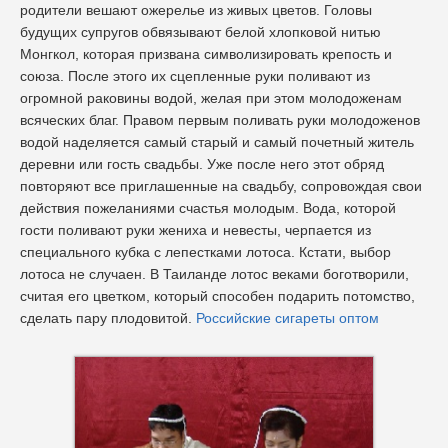
родители вешают ожерелье из живых цветов. Головы
будущих супругов обвязывают белой хлопковой нитью
Монгкол, которая призвана символизировать крепость и
союза. После этого их сцепленные руки поливают из
огромной раковины водой, желая при этом молодоженам
всяческих благ. Правом первым поливать руки молодоженов
водой наделяется самый старый и самый почетный житель
деревни или гость свадьбы. Уже после него этот обряд
повторяют все приглашенные на свадьбу, сопровождая свои
действия пожеланиями счастья молодым. Вода, которой
гости поливают руки жениха и невесты, черпается из
специального кубка с лепестками лотоса. Кстати, выбор
лотоса не случаен. В Таиланде лотос веками боготворили,
считая его цветком, который способен подарить потомство,
сделать пару плодовитой.
Российские сигареты оптом