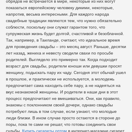
обрядов не встречается в мире, некоторые из них могут
показаться европейскому человеку дикими, некоторые,
напротив, весьма интересными. Для каждого народа
свадебные традиции являются тем, что нужно обязательно
соблюсти, поскольку они служат гарантом того, что
супружеская жизнь будет долгой, счастливой и безоблачной.
Так, например, в Таиланде, считают, что идеальное время
для проведения свадьбы – это месяц август. Раньше, десятки
лет назад, жениха и невесту сводили свахи по просьбе
родителей. Выглядело это примерно так. Когда подходит
возраст для свадьбы, родители юноши или девушки просят
женщину, подыскать пару их чаду. Сегодня этот обычай ушел
в прошлое, и практически не используется, а молодежь
предпочитает сама находить себе пару, а не надеяться на
вкус незнакомой женщины. И родители в наши дни в этот
процесс предпочитают не вмешиваться. Они, как правило,
знакомы с поклонником своей дочери, однако свадьбы
потребуют лишь в том случае, если узнают, что молодые
люди близки. В ином случае просто остаются в стороне до
поры, пока те сами не решат, что готовы соединить свои
судьбы.
Купить сигареты оптом
в интернет-магазине сигарет