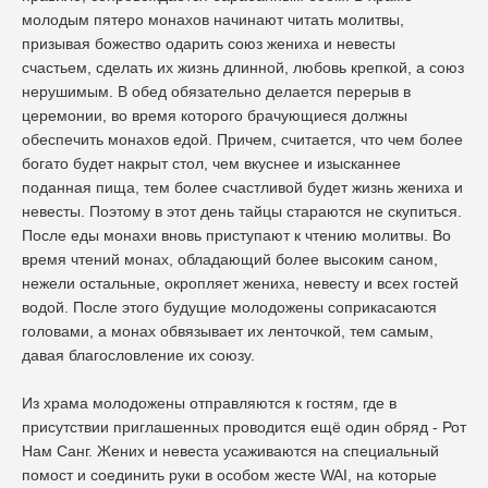
молодым пятеро монахов начинают читать молитвы,
призывая божество одарить союз жениха и невесты
счастьем, сделать их жизнь длинной, любовь крепкой, а союз
нерушимым. В обед обязательно делается перерыв в
церемонии, во время которого брачующиеся должны
обеспечить монахов едой. Причем, считается, что чем более
богато будет накрыт стол, чем вкуснее и изысканнее
поданная пища, тем более счастливой будет жизнь жениха и
невесты. Поэтому в этот день тайцы стараются не скупиться.
После еды монахи вновь приступают к чтению молитвы. Во
время чтений монах, обладающий более высоким саном,
нежели остальные, окропляет жениха, невесту и всех гостей
водой. После этого будущие молодожены соприкасаются
головами, а монах обвязывает их ленточкой, тем самым,
давая благословление их союзу.
Из храма молодожены отправляются к гостям, где в
присутствии приглашенных проводится ещё один обряд - Рот
Нам Санг. Жених и невеста усаживаются на специальный
помост и соединить руки в особом жесте WAI, на которые