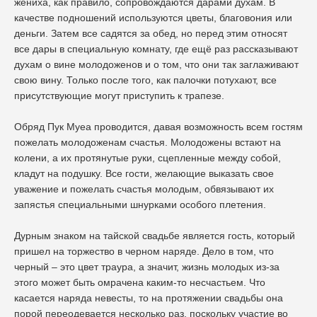
жениха, как правило, сопровождаются дарами духам. В
качестве подношений используются цветы, благовония или
деньги. Затем все садятся за обед, но перед этим относят
все дары в специальную комнату, где ещё раз рассказывают
духам о вине молодоженов и о том, что они так заглаживают
свою вину. Только после того, как палочки потухают, все
присутствующие могут приступить к трапезе.
Обряд Пук Муеа проводится, давая возможность всем гостям
пожелать молодоженам счастья. Молодожены встают на
колени, а их протянутые руки, сцепленные между собой,
кладут на подушку. Все гости, желающие выказать свое
уважение и пожелать счастья молодым, обвязывают их
запястья специальными шнурками особого плетения.
Дурным знаком на тайской свадьбе является гость, который
пришел на торжество в черном наряде. Дело в том, что
черный – это цвет траура, а значит, жизнь молодых из-за
этого может быть омрачена каким-то несчастьем. Что
касается наряда невесты, то на протяжении свадьбы она
порой переодевается несколько раз, поскольку участие во