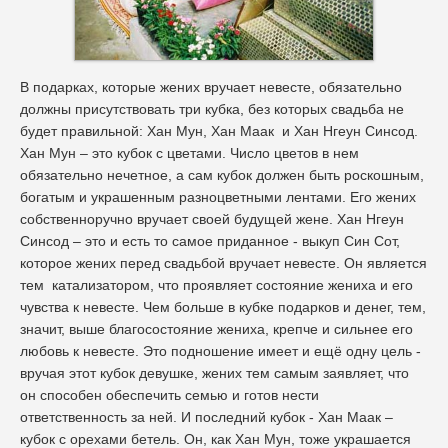
В подарках, которые жених вручает невесте, обязательно
должны присутствовать три кубка, без которых свадьба не
будет правильной: Хан Мун, Хан Маак и Хан Нгеун Синсод.
Хан Мун – это кубок с цветами. Число цветов в нем
обязательно нечетное, а сам кубок должен быть роскошным,
богатым и украшенным разноцветными лентами. Его жених
собственноручно вручает своей будущей жене. Хан Нгеун
Синсод – это и есть то самое приданное - выкуп Син Сот,
которое жених перед свадьбой вручает невесте. Он является
тем катализатором, что проявляет состояние жениха и его
чувства к невесте. Чем больше в кубке подарков и денег, тем,
значит, выше благосостояние жениха, крепче и сильнее его
любовь к невесте. Это подношение имеет и ещё одну цель -
вручая этот кубок девушке, жених тем самым заявляет, что
он способен обеспечить семью и готов нести
ответственность за ней. И последний кубок - Хан Маак –
кубок с орехами бетель. Он, как Хан Мун, тоже украшается