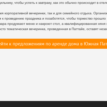
льнику, чтобы успеть к завтраку, как это обычно происходит в отел
ия корпоративной вечеринки, так и для семейного отдыха. Органи
 к проведению праздника и позаботятся, чтобы торжество прошло 
ара продумают меню и накроют стол, а квалифицированная няня п
осто тематическая вечеринка, проведенная в Паттайе, оставят нез
йти к предложениям по аренде дома в Южная Па