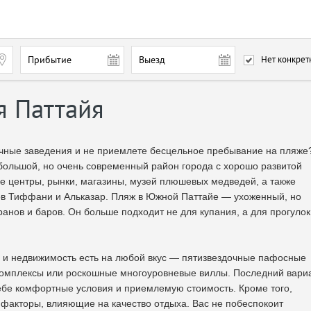
Прибытие
Выезд
Нет конкрет
я Паттайя
чные заведения и не приемлете бесцельное пребывание на пляже
большой, но очень современный район города с хорошо развитой
е центры, рынки, магазины, музей плюшевых медведей, а также
ов Тиффани и Альказар. Пляж в Южной Паттайе — ухоженный, но
ранов и баров. Он больше подходит не для купания, а для прогулок
то и недвижимость есть на любой вкус — пятизвездочные пафосные
комплексы или роскошные многоуровневые виллы. Последний вари
себе комфортные условия и приемлемую стоимость. Кроме того,
 факторы, влияющие на качество отдыха. Вас не побеспокоит