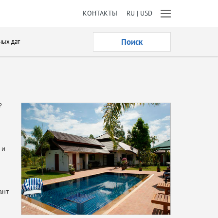
КОНТАКТЫ
RU | USD
Поиск
ных дат
?
 и
ант